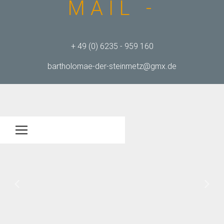
MAIL -
+ 49 (0) 6235 - 959 160
bartholomae-der-steinmetz@gmx.de
© 2018 Copyright:
IT-Sued.de
Previous
Next