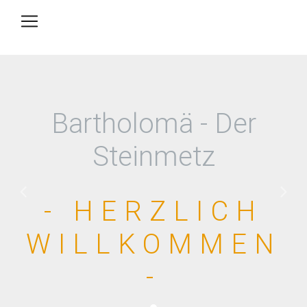
Bartholomä - Der
Steinmetz
Previous
Next
- HERZLICH
WILLKOMMEN
-