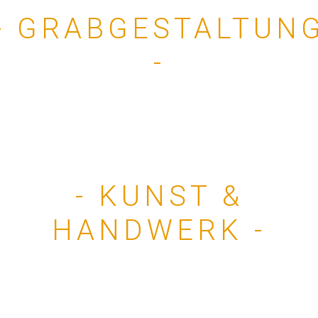
- GRABGESTALTUN
-
Previous
Next
- KUNST &
HANDWERK -